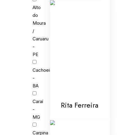
Alto
do
Moura
/
Caruaru
-
PE
Cachoeira
-
BA
Caraí
Rita Ferreira
-
MG
Carpina