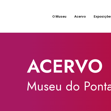
O Museu
Acervo
Exposiçõe
ACERVO
Museu
do
Ponta