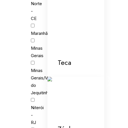
Norte
-
CE
Maranhão
Minas
Gerais
Teca
Minas
Gerais/Vale
do
Jequitinhonha
Niterói
-
RJ