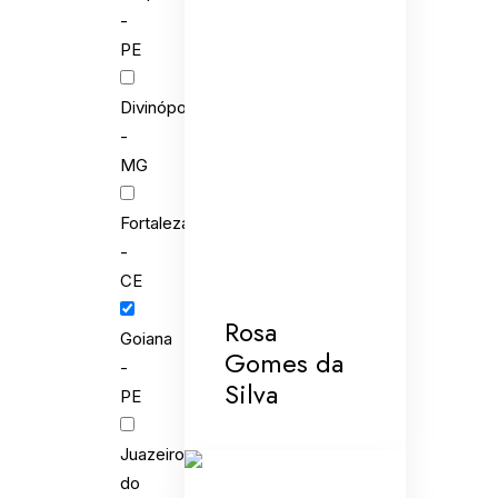
-
PE
Divinópolis
-
MG
Fortaleza
-
CE
Rosa
Goiana
Gomes da
-
Silva
PE
Juazeiro
do