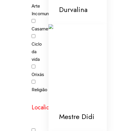
Arte
Durvalina
Incomum
Casamento
Ciclo
da
vida
Orixás
Religião
Localidades
Mestre Didi