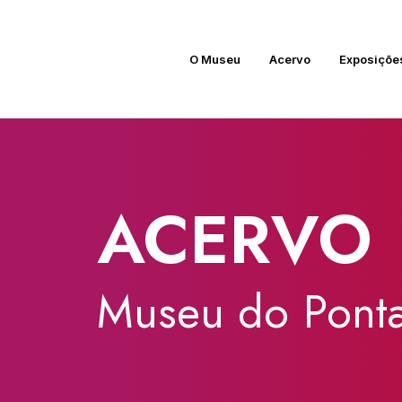
O Museu
Acervo
Exposiçõe
ACERVO
Museu
do
Ponta