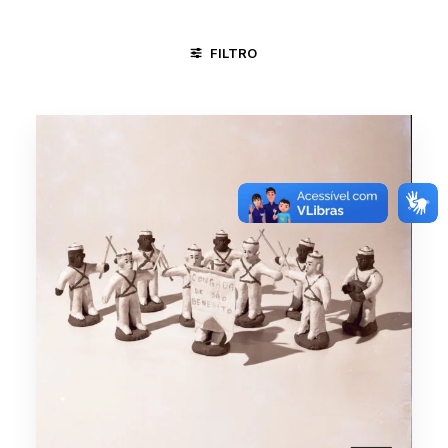
FILTRO
GOIANA - PE
TAUBATÉ -SP
TERESINA - PI
CONGAD