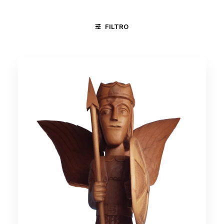
FILTRO
GOIANA - PE
TAUBATÉ -SP
TERESINA - PI
RELIGIÃO