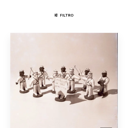
FILTRO
GOIANA - PE
MARANHÃO
TAUBATÉ -SP
TERESINA -