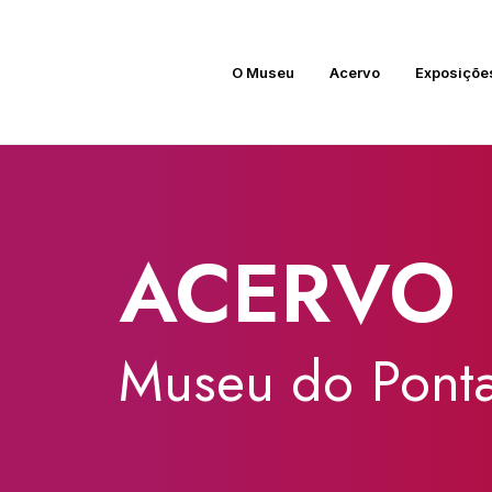
O Museu
Acervo
Exposiçõe
ACERVO
Museu
do
Ponta