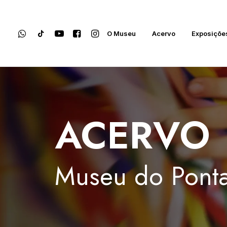
O Museu
Acervo
Exposiçõe
ACERVO
Museu
do
Ponta