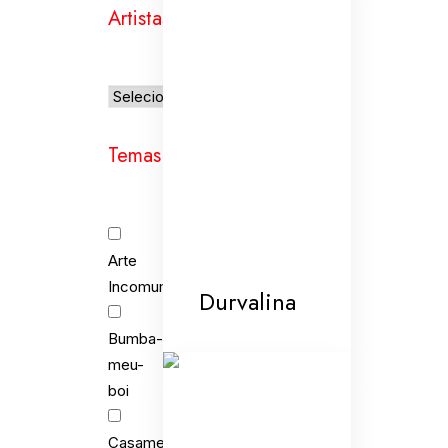
Artistas
Temas
Arte
Incomum
Durvalina
Bumba-
meu-
boi
Casamento