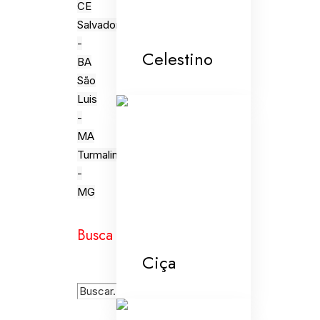
CE
Salvador
-
Celestino
BA
São
Luis
-
MA
Turmalina
-
MG
Busca
Ciça