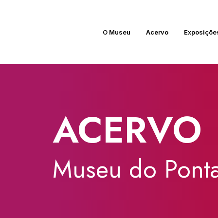
O Museu
Acervo
Exposiçõe
ACERVO
Museu
do
Ponta