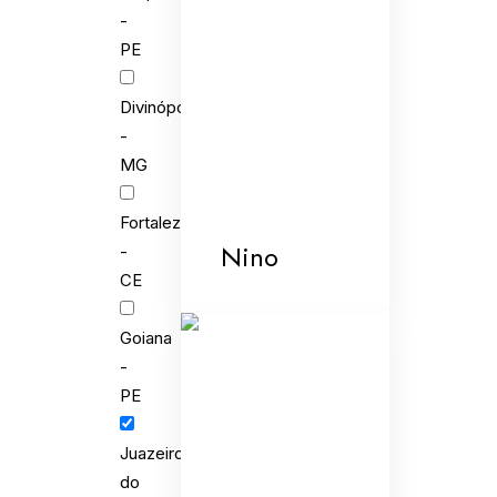
-
PE
Divinópolis
-
MG
Fortaleza
Nino
-
CE
Goiana
-
PE
Juazeiro
do