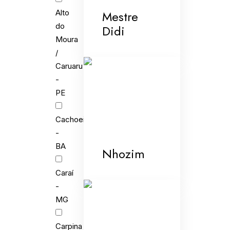
Mestre
Alto
do
Didi
Moura
/
Caruaru
-
PE
Cachoeira
-
BA
Nhozim
Caraí
-
MG
Carpina