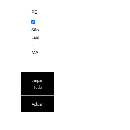
-
PE
São
Luis
-
MA
Limpar 
Tudo
Aplicar