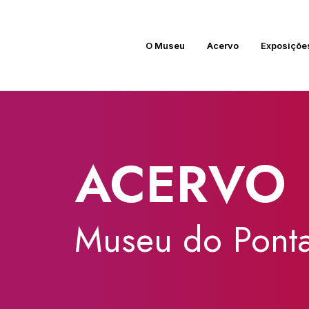
O Museu
Acervo
Exposiçõe
ACERVO
Museu
do
Ponta