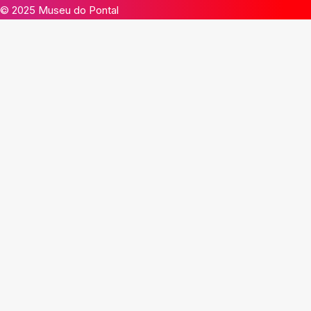
© 2025 Museu do Pontal
×
 Fechar
Limpar Tudo
Juazeiro do Norte - CE
Teresina - PI
Tracunhaém - PE
Busca
Artistas