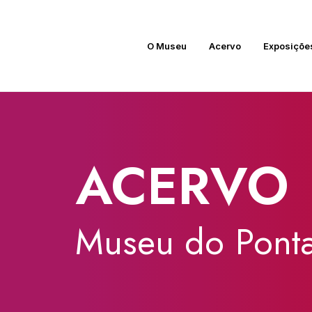
O Museu
Acervo
Exposiçõe
ACERVO
Museu
do
Ponta