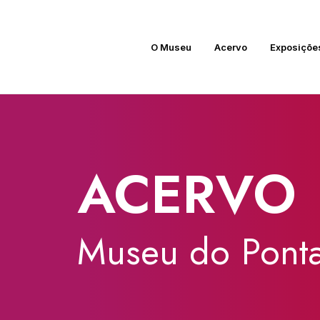
O Museu
Acervo
Exposiçõe
ACERVO
Museu
do
Ponta