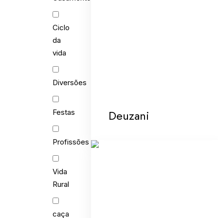
Ciclo
da
vida
Diversões
Deuzani
Festas
Profissões
Vida
Rural
caça