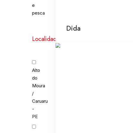
e
pesca
Dida
Localidades
Alto
do
Moura
/
Caruaru
-
PE