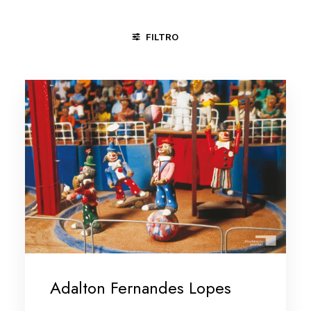
FILTRO
MARANHÃO
MINAS GERAIS/VALE DO JEQUITINHONHA
N
Adalton Fernandes Lopes