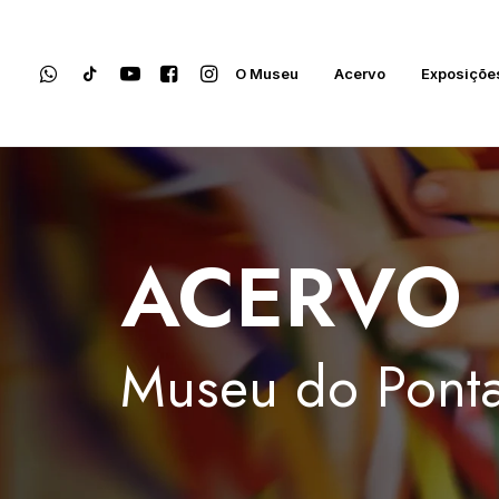
O Museu
Acervo
Exposiçõe
ACERVO
Museu
do
Ponta