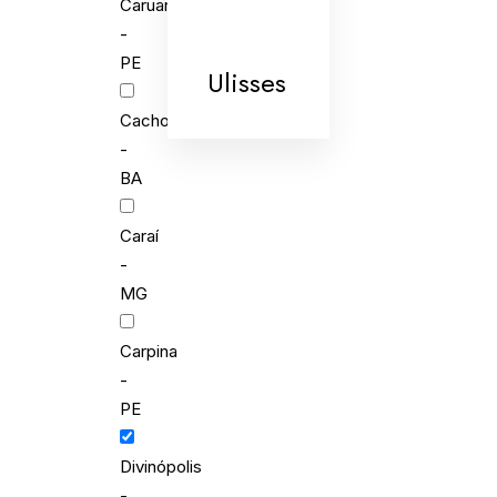
Caruaru
-
PE
Ulisses
Cachoeira
-
BA
Caraí
-
MG
Carpina
-
PE
Divinópolis
-