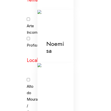
Arte
Incomum
Noemi
Profissões
sa
Localidades
Alto
do
Moura
/