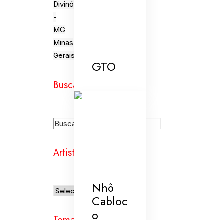
Divinópolis
-
MG
Minas
Gerais
GTO
Busca
Artistas
Nhô
Cabloc
o
Temas