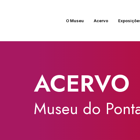
O Museu
Acervo
Exposiçõe
ACERVO
Museu
do
Ponta