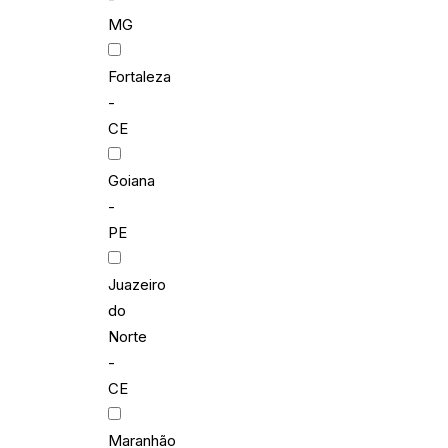
MG
Fortaleza
-
CE
Goiana
-
PE
Juazeiro
do
Norte
-
CE
Maranhão