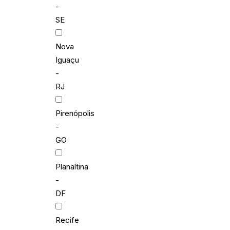
-
SE
Nova
Iguaçu
-
RJ
Pirenópolis
-
GO
Planaltina
-
DF
Recife