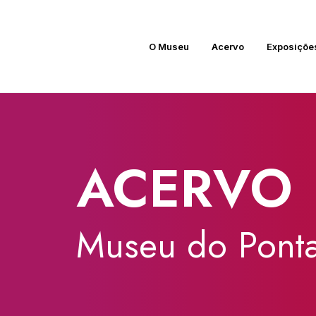
O Museu
Acervo
Exposiçõe
ACERVO
Museu
do
Ponta