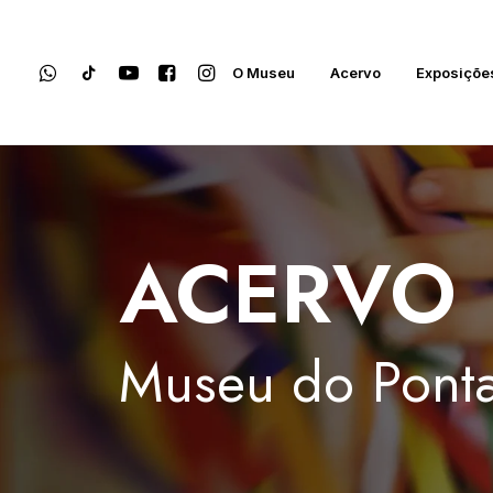
O Museu
Acervo
Exposiçõe
ACERVO
Museu
do
Ponta