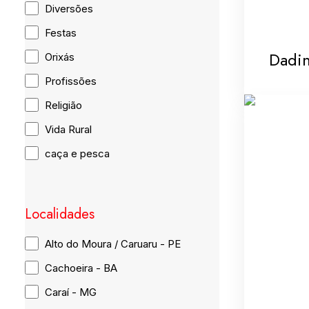
Diversões
Festas
Dadi
Orixás
Profissões
Religião
Vida Rural
caça e pesca
Localidades
Alto do Moura / Caruaru - PE
Cachoeira - BA
Caraí - MG