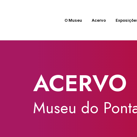
O Museu
Acervo
Exposiçõe
ACERVO
Museu
do
Ponta