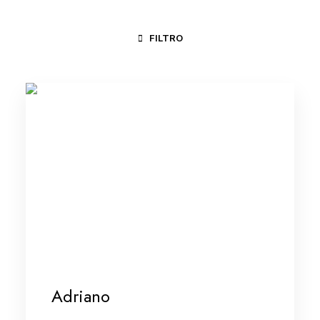
FILTRO
MINAS GERAIS/VALE DO JEQUITINHONHA
RECIFE / OLINDA -
Adriano