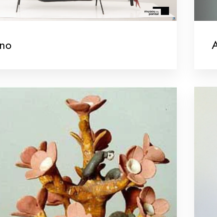
ano
A