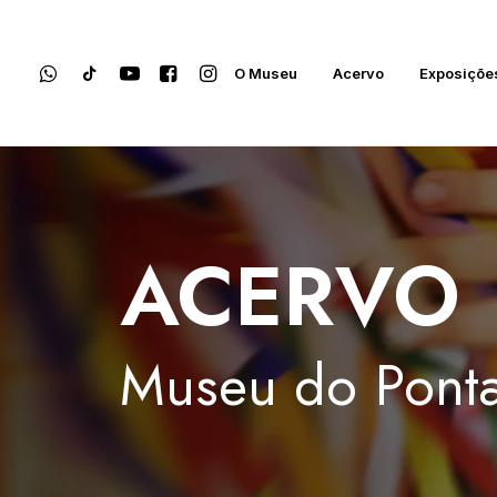
O Museu
Acervo
Exposiçõe
ACERVO
Museu
do
Ponta