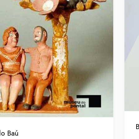
B
do Baú