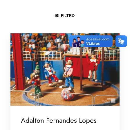
FILTRO
NITERÓI - RJ
CICLO DA VIDA
FESTAS
TRABALHO N
Adalton Fernandes Lopes