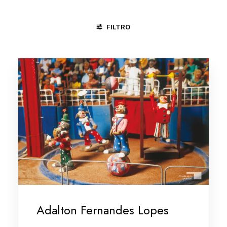
FILTRO
CARAÍ - MG
FORTALEZA - CE
NITERÓI - RJ
PIRENÓP
Adalton Fernandes Lopes