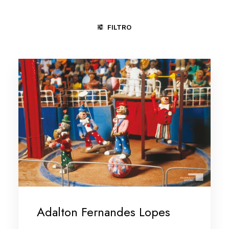
FILTRO
CARAÍ - MG
GOIANA - PE
NITERÓI - RJ
PIRENÓPOLI
Adalton Fernandes Lopes