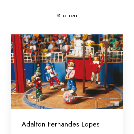
FILTRO
CARAÍ - MG
NITERÓI - RJ
PIRENÓPOLIS - GO
SALVA
Adalton Fernandes Lopes