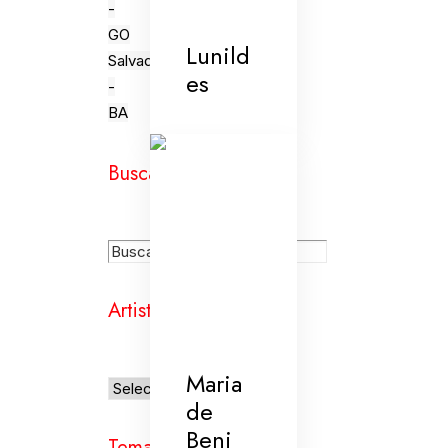
-
GO
Lunild
Salvador
es
-
BA
Busca
Artistas
Maria
de
Beni
Temas