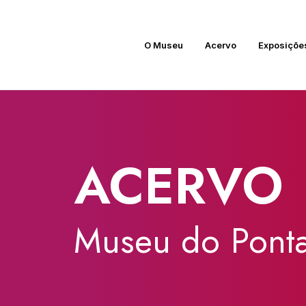
O Museu
Acervo
Exposiçõe
ACERVO
Museu
do
Ponta