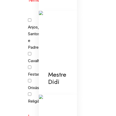
Anjos,
Santos
e
Padres
Cavalhada
Mestre
Festas
Didi
Orixás
Religião