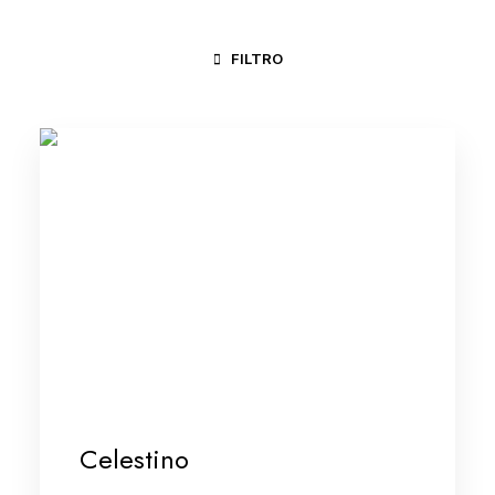
FILTRO
JUAZEIRO DO NORTE - CE
MARANHÃO
NOVA IGUAÇU - 
Celestino