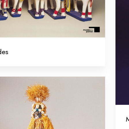
des
M