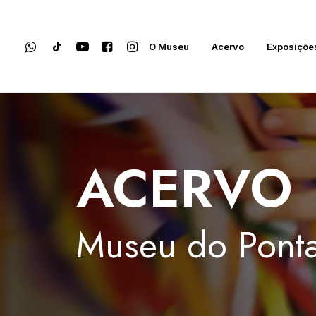
O Museu
Acervo
Exposiçõe
ACERVO
Museu
do
Ponta