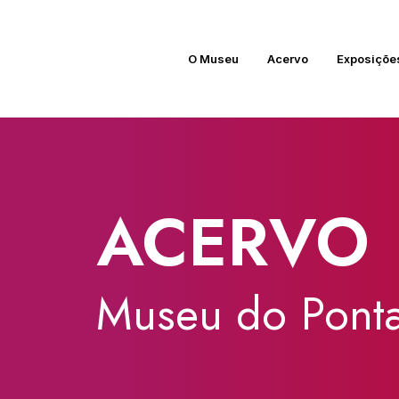
O Museu
Acervo
Exposiçõe
ACERVO
Museu
do
Ponta