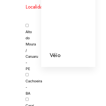
Localidades
Alto
do
Moura
/
Véio
Caruaru
-
PE
Cachoeira
-
BA
Caraí