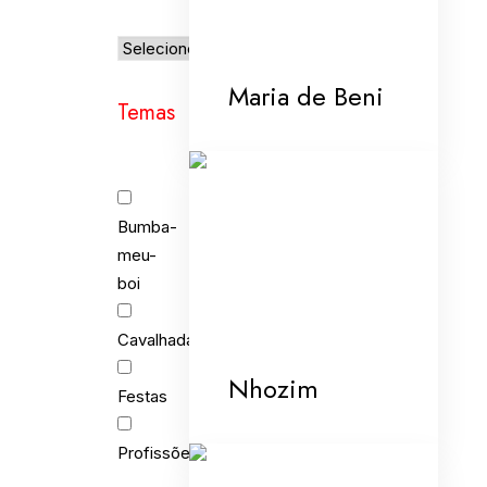
Maria de Beni
Temas
Bumba-
meu-
boi
Cavalhada
Nhozim
Festas
Profissões