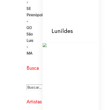
-
SE
Pirenópolis
-
GO
Lunildes
São
Luis
-
MA
Busca
Artistas