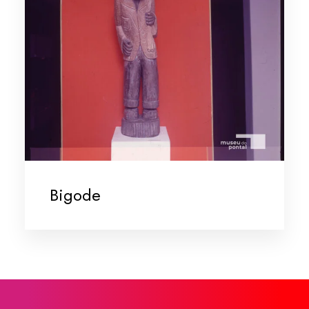
Bigode