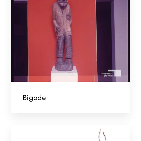
Bigode