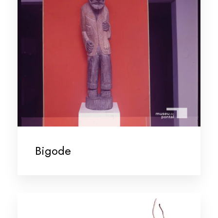
Bigode