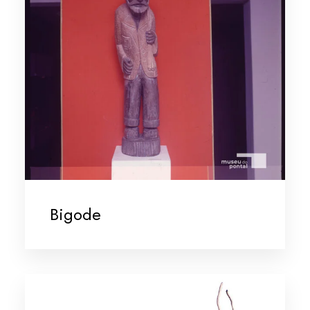
Bigode