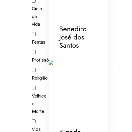
Ciclo
da
vida
Benedito
José dos
Festas
Santos
Profissões
Religião
Velhice
e
Morte
Vida
Bigode