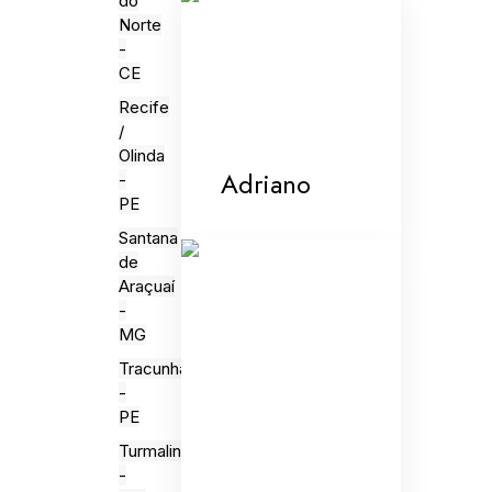
do
Norte
-
CE
Recife
/
Olinda
Adriano
-
PE
Santana
de
Araçuaí
-
MG
Tracunhaém
-
PE
Turmalina
-