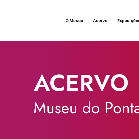
O Museu
Acervo
Exposiçõe
ACERVO
Museu
do
Ponta