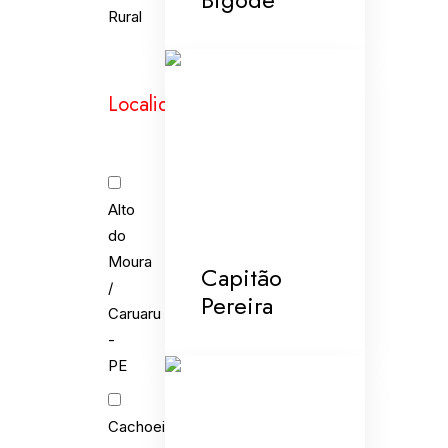
Rural
Localidades
Alto
do
Moura
Capitão
/
Pereira
Caruaru
-
PE
Cachoeira