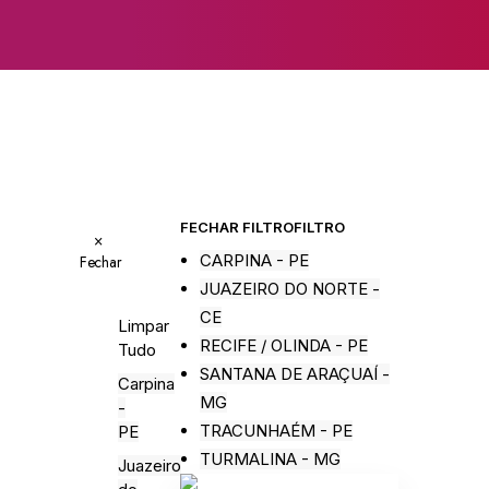
FECHAR FILTRO
FILTRO
×
CARPINA - PE
Fechar
JUAZEIRO DO NORTE -
CE
Limpar
RECIFE / OLINDA - PE
Tudo
SANTANA DE ARAÇUAÍ -
Carpina
MG
-
TRACUNHAÉM - PE
PE
TURMALINA - MG
Juazeiro