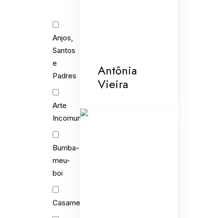
Anjos,
Santos
e
Antônia
Padres
Vieira
Arte
Incomum
Bumba-
meu-
boi
Casamento