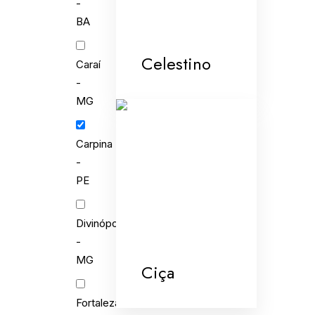
-
BA
Celestino
Caraí
-
MG
Carpina
-
PE
Divinópolis
-
MG
Ciça
Fortaleza