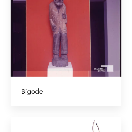
Bigode