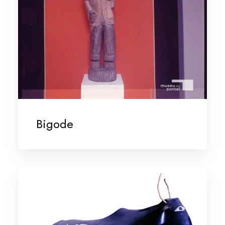
Bigode