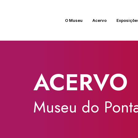
O Museu
Acervo
Exposiçõe
ACERVO
Museu
do
Ponta