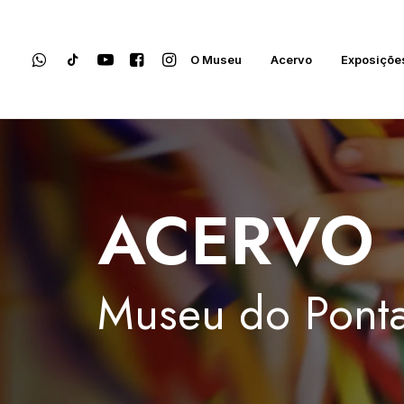
O Museu
Acervo
Exposiçõe
ACERVO
Museu
do
Ponta