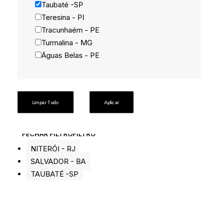
Taubaté -SP
Teresina - PI
Tracunhaém - PE
Turmalina - MG
Águas Belas - PE
Limpar Tudo
Aplicar
FECHAR FILTRO
FILTRO
NITERÓI - RJ
SALVADOR - BA
TAUBATÉ -SP