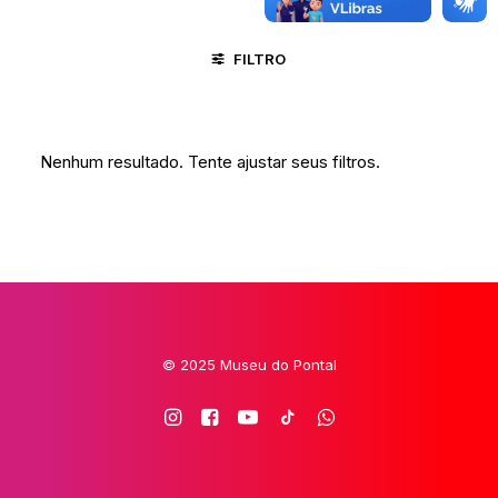
FILTRO
JUAZEIRO DO NORTE - CE
NOVA IGUAÇU - RJ
SANTA MA
Nenhum resultado. Tente ajustar seus filtros.
© 2025 Museu do Pontal