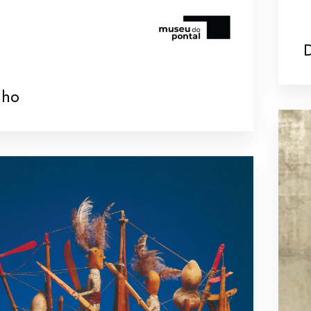
D
nho