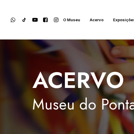
O Museu
Acervo
Exposiçõe
ACERVO
Museu
do
Ponta