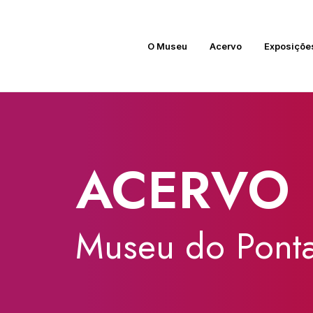
O Museu
Acervo
Exposiçõe
ACERVO
Museu
do
Ponta