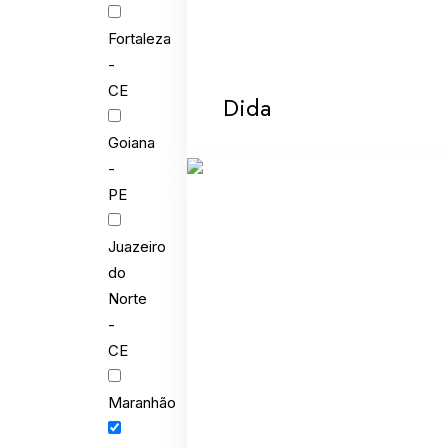
Fortaleza
-
CE
Dida
Goiana
-
PE
Juazeiro
do
Norte
-
CE
Maranhão