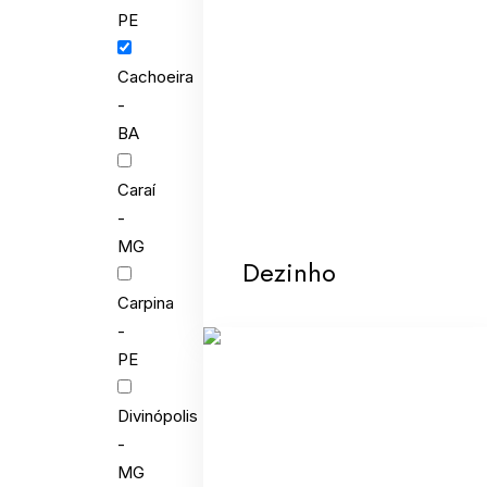
PE
Cachoeira
-
BA
Caraí
-
MG
Dezinho
Carpina
-
PE
Divinópolis
-
MG