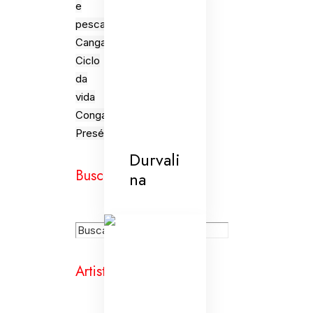
e
pesca
Cangaceiros
Ciclo
da
vida
Congada
Presépios
Durvali
Busca
na
Artistas