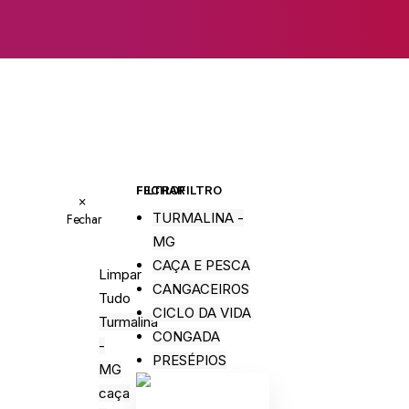
FECHAR FILTRO
FILTRO
×
TURMALINA -
Fechar
MG
CAÇA E PESCA
Limpar
CANGACEIROS
Tudo
CICLO DA VIDA
Turmalina
CONGADA
-
PRESÉPIOS
MG
caça