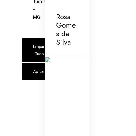
Turmalina
-
Rosa
MG
Gome
s da
Silva
Limpar 
Tudo
Aplicar