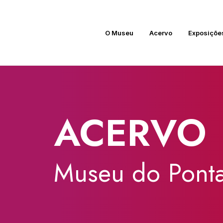
O Museu
Acervo
Exposiçõe
ACERVO
Museu
do
Ponta