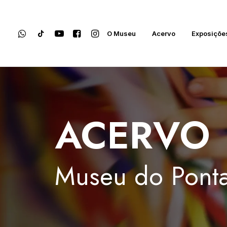
O Museu
Acervo
Exposiçõe
ACERVO
Museu
do
Ponta