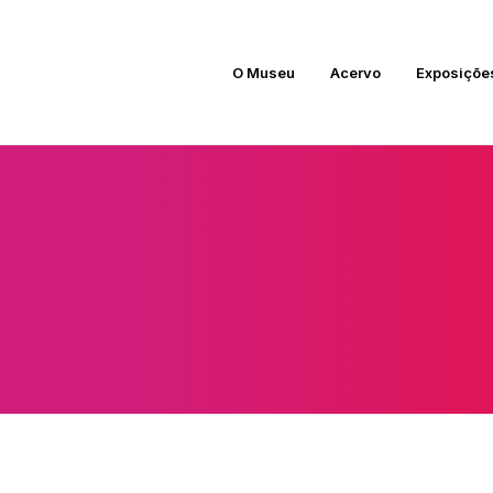
O Museu
Acervo
Exposiçõe