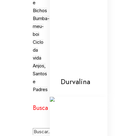
e
Bichos
Bumba-
meu-
boi
Ciclo
da
vida
Anjos,
Santos
Durvalina
e
Padres
Busca