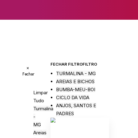
FECHAR FILTRO
FILTRO
×
TURMALINA - MG
Fechar
AREIAS E BICHOS
BUMBA-MEU-BOI
Limpar
CICLO DA VIDA
Tudo
ANJOS, SANTOS E
Turmalina
PADRES
-
MG
Areias