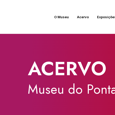
O Museu
Acervo
Exposiçõe
ACERVO
Museu
do
Ponta