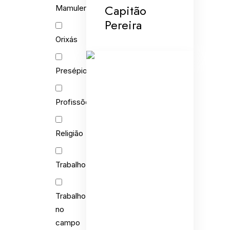
Capitão
Mamulengo
Pereira
Orixás
Presépios
Profissões
Religião
Trabalho
Trabalho
no
campo