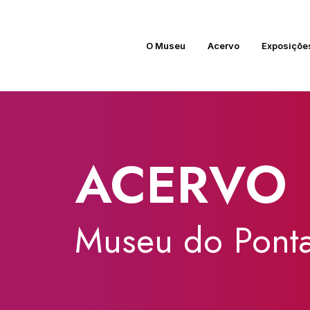
O Museu
Acervo
Exposiçõe
ACERVO
Museu
do
Ponta