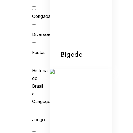
Congada
Diversões
Bigode
Festas
História
do
Brasil
e
Cangaço
Jongo