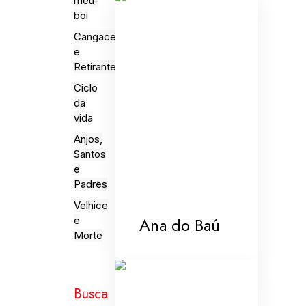
meu-
boi
Cangaceiros
e
Retirantes
Ciclo
da
vida
Anjos,
Santos
e
Padres
Velhice
Ana do Baú
e
Morte
Busca