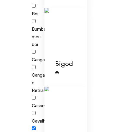
Boi
Bumba-
meu-
boi
Cangaceiros
Bigod
e
Cangaceiros
e
Retirantes
Casamento
Cavalhada