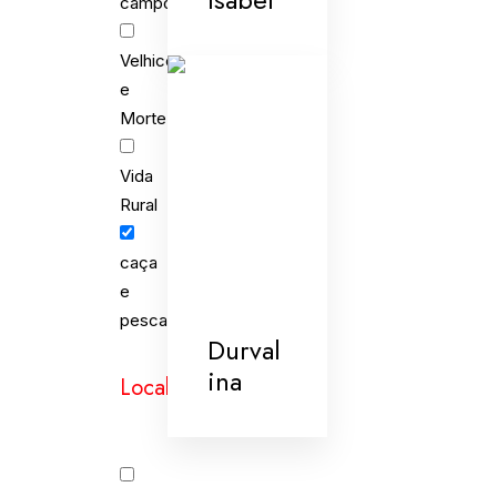
campo
Velhice
e
Morte
Vida
Rural
caça
e
pesca
Durval
ina
Localidades