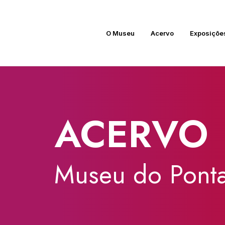
O Museu
Acervo
Exposiçõe
ACERVO
Museu
do
Ponta