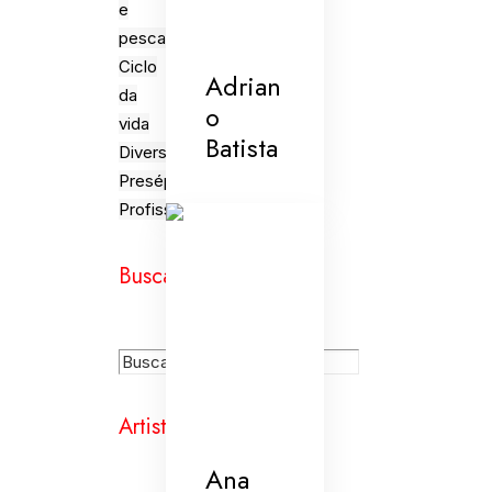
e
pesca
Ciclo
Adrian
da
o
vida
Batista
Diversões
Presépios
Profissões
Busca
Artistas
Ana