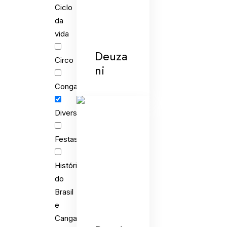
Ciclo
da
vida
Deuza
Circo
ni
Congada
Diversões
Festas
História
do
Brasil
e
Cangaço