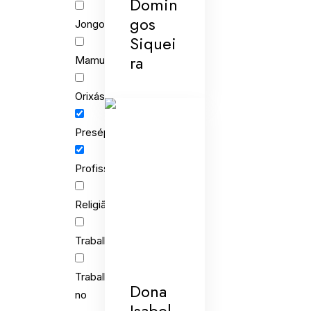
Domin
gos
Jongo
Siquei
ra
Mamulengo
Orixás
Presépios
Profissões
Religião
Trabalho
Trabalho
Dona
no
Isabel