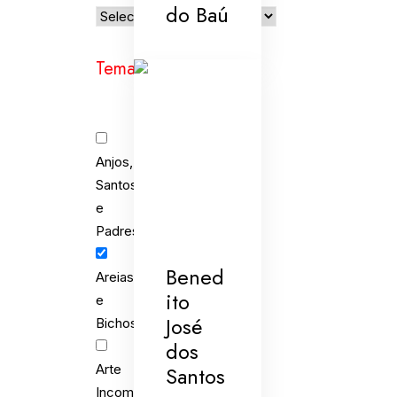
do Baú
Temas
Anjos,
Santos
e
Padres
Bened
Areias
ito
e
José
Bichos
dos
Santos
Arte
Incomum