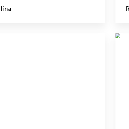
lina
R