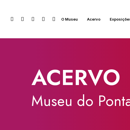
O Museu
Acervo
Exposiçõe
ACERVO
Museu
do
Ponta