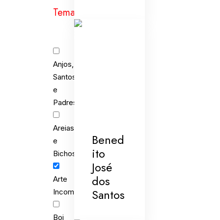
Temas
Anjos,
Santos
e
Padres
Areias
Bened
e
ito
Bichos
José
dos
Arte
Santos
Incomum
Boi