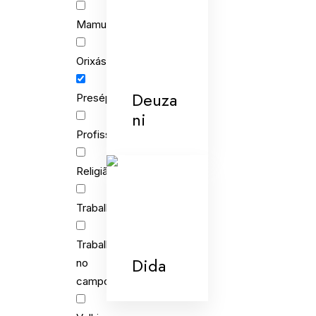
Mamulengo
Orixás
Deuza
Presépios
ni
Profissões
Religião
Trabalho
Trabalho
Dida
no
campo