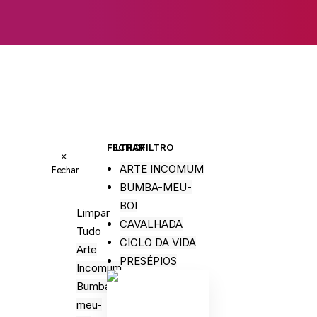
FECHAR FILTRO
FILTRO
×
ARTE INCOMUM
Fechar
BUMBA-MEU-
BOI
Limpar
CAVALHADA
Tudo
CICLO DA VIDA
Arte
PRESÉPIOS
Incomum
Bumba-
meu-