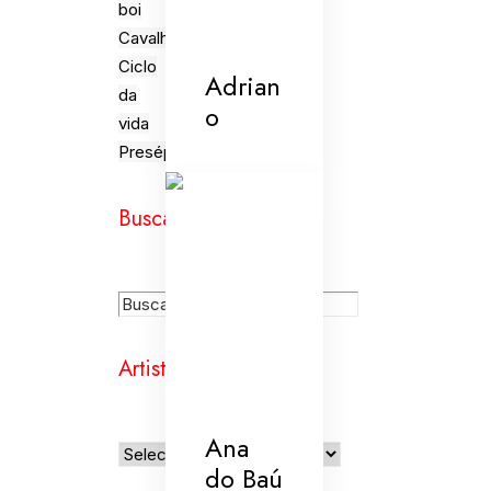
boi
Cavalhada
Ciclo
Adrian
da
o
vida
Presépios
Busca
Artistas
Ana
do Baú