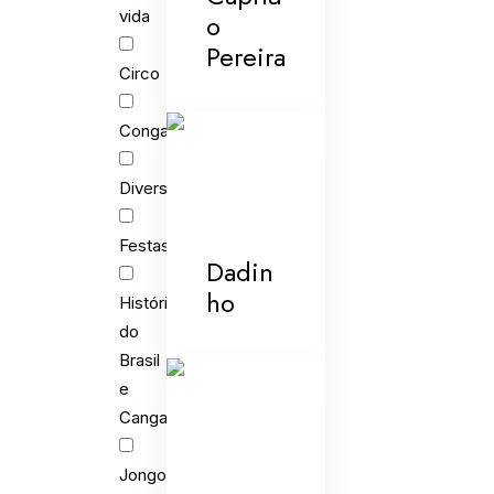
vida
o
Pereira
Circo
Congada
Diversões
Festas
Dadin
ho
História
do
Brasil
e
Cangaço
Jongo