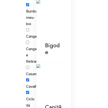
Bumba-
meu-
boi
Cangaceiros
Bigod
Cangaceiros
e
e
Retirantes
Casamento
Cavalhada
Ciclo
Capitã
da