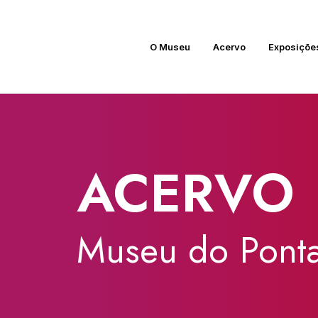
O Museu
Acervo
Exposiçõe
ACERVO
Museu
do
Ponta